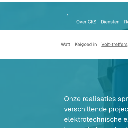
Over CKS
Diensten
R
Watt
Keigoed in
Volt-treffers
Onze realisaties sp
verschillende proje
elektrotechnische e