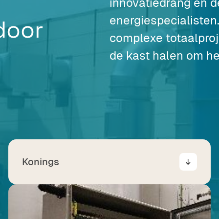
innovatiedrang én 
energiespecialisten.
 door
complexe totaalproj
de kast halen om he
Konings