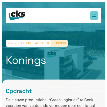
VOLT-TREFFERS/REALISATIES
KONINGS
Konings
Opdracht
De nieuwe productiehal “Green Logistics” te Genk
voorzien van voldoende vermogen door een totaal