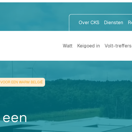
Over CKS
Diensten
R
Watt
Keigoed in
Volt-treffers
 VOOR EEN WARM BELGIË
 een