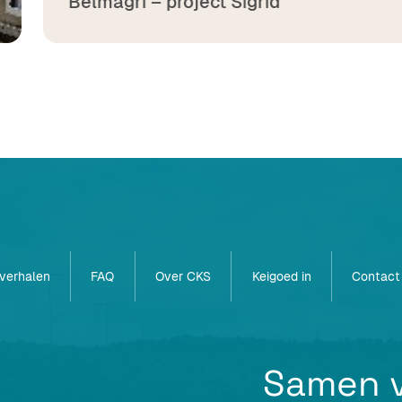
Belmagri – project Sigrid
 verhalen
FAQ
Over CKS
Keigoed in
Contact
Samen v