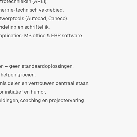
trotechnieken (AREI).
energie-technisch vakgebied.
ntwerptools (Autocad, Caneco).
eling en schriftelijk.
pplicaties: MS office & ERP software.
elen – geen standaardoplossingen.
 helpen groeien.
is delen en vertrouwen centraal staan.
 initiatief en humor.
eidingen, coaching en projectervaring