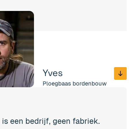
Yves
Ploegbaas bordenbouw
Betrokk
jf, geen fabriek.
en terec