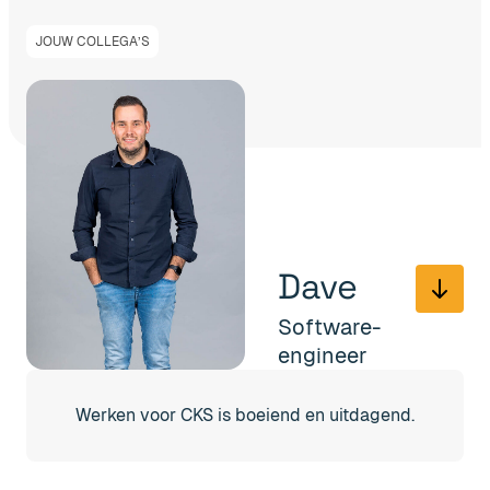
JOUW COLLEGA’S
ave
Yv
ftware-
Ploe
gineer
bord
en uitdagend.
CKS is een bedrijf, geen fa