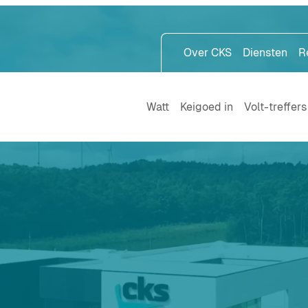
Over CKS
Diensten
R
Watt
Keigoed in
Volt-treffers