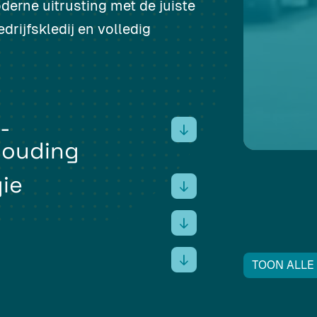
erne uitrusting met de juiste
rijfskledij en volledig
-
houding
gie
TOON ALLE